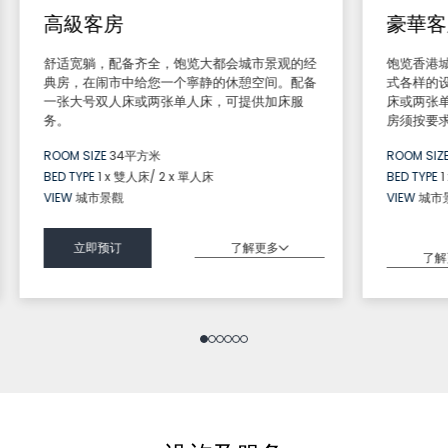
高級客房
豪華客
舒适宽躺，配备齐全，饱览大都会城市景观的经
饱览香港
典房，在闹市中给您一个寧静的休憩空间。配备
式各样的
一张大号双人床或两张单人床，可提供加床服
床或两张
务。
房须按要
ROOM SIZE
34平方米
ROOM SIZ
BED TYPE
1 x 雙人床/ 2 x 單人床
BED TYPE
1
VIEW
城市景觀
VIEW
城市
了解更多
立即预订
了解