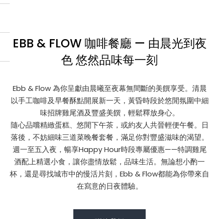
EBB & FLOW 咖啡餐廳 — 由晨光到夜
色 悠然品味每一刻
Ebb & Flow 為你呈獻由晨曦至夜幕無間斷的美饌享受。清晨
以手工咖啡及早餐酥點開展新一天，黃昏時段於悠閒氛圍中細
味招牌雞尾酒及豐盛美饌，輕鬆釋放身心。
隨心品嚐精緻蛋糕、悠閒下午茶，或約友人共晉輕便午餐。日
落後，不妨細味三道菜晚餐套餐，滿足你對豐盛滋味的渴望。
週一至五入夜，暢享Happy Hour時段專屬優惠——特調雞尾
酒配上精選小食，讓你盡情放鬆，品味生活。無論想小酌一
杯，還是尋找城市中的慢活片刻，Ebb & Flow都能為你帶來自
在寫意的日夜體驗。