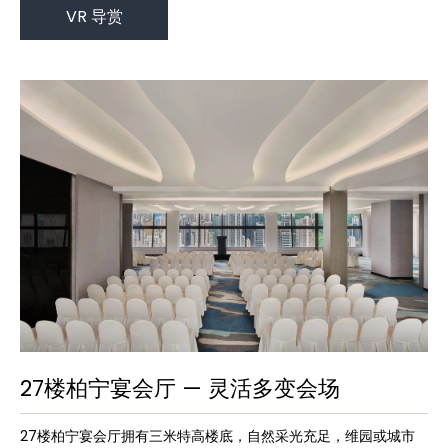
VR 导赏
27楼柏宁宴会厅 — 灵活多变会场
27楼柏宁宴会厅拥有三米特高楼底，自然采光充足，维园或城市